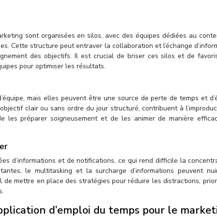
rketing sont organisées en silos, avec des équipes dédiées au conte
nes. Cette structure peut entraver la collaboration et l’échange d’infor
lignement des objectifs. Il est crucial de briser ces silos et de favor
ipes pour optimiser les résultats.
d’équipe, mais elles peuvent être une source de perte de temps et d’
jectif clair ou sans ordre du jour structuré, contribuent à l’improducti
 de les préparer soigneusement et de les animer de manière effica
rer
d’informations et de notifications, ce qui rend difficile la concentr
stantes, le multitasking et la surcharge d’informations peuvent nui
iel de mettre en place des stratégies pour réduire les distractions, prior
s.
application d’emploi du temps pour le market