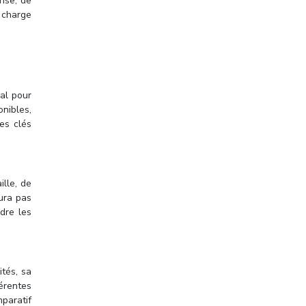
rise, de
a charge
al pour
onibles,
pes clés
ille, de
aura pas
dre les
ités, sa
férentes
mparatif