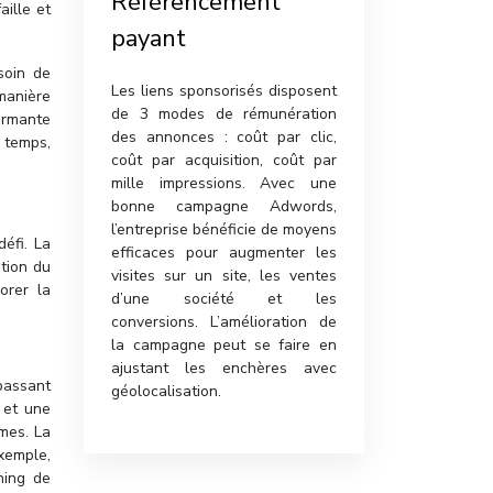
Référencement
ille et
payant
soin de
Les liens sponsorisés disposent
 manière
de 3 modes de rémunération
ormante
des annonces : coût par clic,
u temps,
coût par acquisition, coût par
mille impressions. Avec une
bonne campagne Adwords,
l’entreprise bénéficie de moyens
éfi. La
efficaces pour augmenter les
stion du
visites sur un site, les ventes
orer la
d’une société et les
conversions. L’amélioration de
la campagne peut se faire en
ajustant les enchères avec
passant
géolocalisation.
 et une
rmes. La
xemple,
ning de