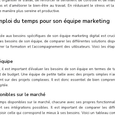
rganiser le travail, de renforcer le sentiment de contrôle et de maît
s et d’améliorer le bien-être au travail. En réduisant le stress et l
e manière plus sereine et productive.
emploi du temps pour son équipe marketing
ée aux besoins spécifiques de son équipe marketing digital est cruci
 les besoins de son équipe, de comparer les différentes solutions disp
rer la formation et l’accompagnement des utilisateurs. Voici les éta
équipe
 il est important d’évaluer les besoins de son équipe en termes de ta
et de budget. Une équipe de petite taille avec des projets simples n’
nt sur des projets complexes. Il est donc essentiel de bien compren
aptée.
onibles sur le marché
emps disponibles sur le marché, chacune avec ses propres fonctionnal
t et ses intégrations possibles. Il est important de comparer les dif
choisir celle qui correspond le mieux à ses besoins. Voici un tableau co