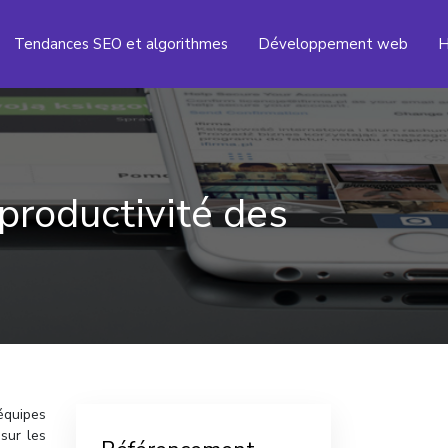
Tendances SEO et algorithmes
Développement web
H
productivité des
équipes
sur les