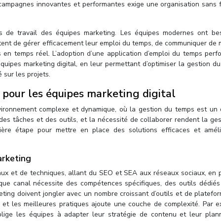
 campagnes innovantes et performantes exige une organisation sans fa
es de travail des équipes marketing. Les équipes modernes ont be
mettent de gérer efficacement leur emploi du temps, de communiquer de
s en temps réel. L’adoption d’une application d’emploi du temps perf
équipes marketing digital, en leur permettant d’optimiser la gestion d
é sur les projets.
 pour les équipes marketing digital
vironnement complexe et dynamique, où la gestion du temps est un d
n des tâches et des outils, et la nécessité de collaborer rendent la ge
ère étape pour mettre en place des solutions efficaces et améli
arketing
aux et de techniques, allant du SEO et SEA aux réseaux sociaux, en 
aque canal nécessite des compétences spécifiques, des outils dédiés
ting doivent jongler avec un nombre croissant d’outils et de platefo
s et les meilleures pratiques ajoute une couche de complexité. Par e
blige les équipes à adapter leur stratégie de contenu et leur plan