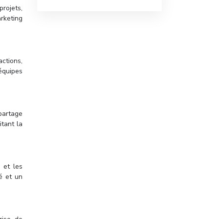
projets,
rketing
actions,
équipes
partage
tant la
 et les
té et un