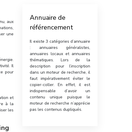
Annuaire de
nu, aux
référencement
mations,
iser une
Il existe 3 catégories d’annuaire
: annuaires généralistes,
annuaires locaux et annuaires
énergie.
thématiques. Lors de la
vité. Il
description pour l’inscription
ce pour
dans un moteur de recherche, il
faut impérativement éviter le
copier-coller. En effet, il est
indispensable d’avoir un
contenu unique puisque le
ation et
moteur de recherche n’apprécie
re à la
pas les contenus dupliqués.
iser les
ing