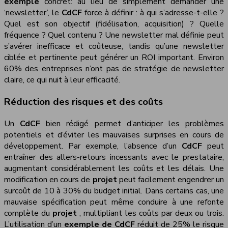
exemple
concret: au lieu de simplement demander une
‘newsletter’, le
CdCF
force à définir : à qui s’adresse-t-elle ?
Quel est son objectif (fidélisation, acquisition) ? Quelle
fréquence ? Quel contenu ? Une newsletter mal définie peut
s’avérer inefficace et coûteuse, tandis qu’une newsletter
ciblée et pertinente peut générer un ROI important. Environ
60% des entreprises n’ont pas de stratégie de newsletter
claire, ce qui nuit à leur efficacité.
Réduction des risques et des coûts
Un
CdCF
bien rédigé permet d’anticiper les problèmes
potentiels et d’éviter les mauvaises surprises en cours de
développement. Par exemple, l’absence d’un
CdCF
peut
entraîner des allers-retours incessants avec le prestataire,
augmentant considérablement les coûts et les délais. Une
modification en cours de
projet
peut facilement engendrer un
surcoût de 10 à 30% du budget initial. Dans certains cas, une
mauvaise spécification peut même conduire à une refonte
complète du
projet
, multipliant les coûts par deux ou trois.
L’utilisation d’un
exemple de CdCF
réduit de 25% le risque