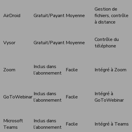
Gestion de
AirDroid
Gratuit/Payant
Moyenne
fichiers, contrôle
à distance
Contrôle du
Vysor
Gratuit/Payant
Moyenne
téléphone
Inclus dans
Zoom
Facile
Intégré à Zoom
l’abonnement
Inclus dans
Intégré à
GoToWebinar
Facile
l’abonnement
GoToWebinar
Microsoft
Inclus dans
Facile
Intégré à Teams
Teams
l’abonnement