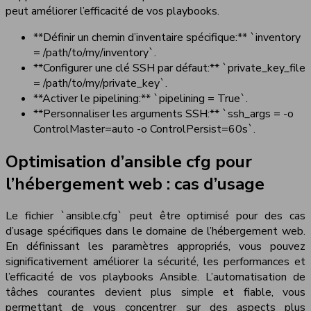
peut améliorer l’efficacité de vos playbooks.
**Définir un chemin d’inventaire spécifique:** `inventory
= /path/to/my/inventory`.
**Configurer une clé SSH par défaut:** `private_key_file
= /path/to/my/private_key`.
**Activer le pipelining:** `pipelining = True`.
**Personnaliser les arguments SSH:** `ssh_args = -o
ControlMaster=auto -o ControlPersist=60s`.
Optimisation d’ansible cfg pour
l’hébergement web : cas d’usage
Le fichier `ansible.cfg` peut être optimisé pour des cas
d’usage spécifiques dans le domaine de l’hébergement web.
En définissant les paramètres appropriés, vous pouvez
significativement améliorer la sécurité, les performances et
l’efficacité de vos playbooks Ansible. L’automatisation de
tâches courantes devient plus simple et fiable, vous
permettant de vous concentrer sur des aspects plus