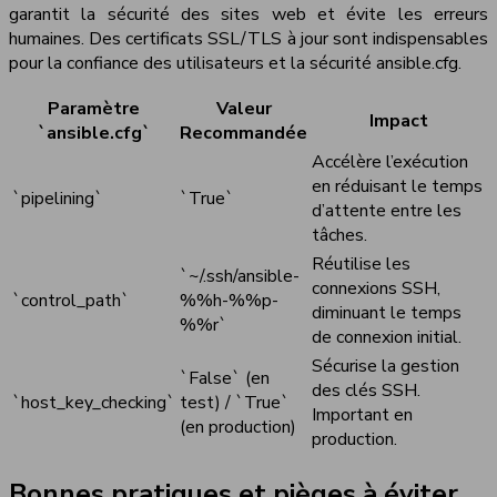
garantit la sécurité des sites web et évite les erreurs
humaines. Des certificats SSL/TLS à jour sont indispensables
pour la confiance des utilisateurs et la sécurité ansible.cfg.
Paramètre
Valeur
Impact
`ansible.cfg`
Recommandée
Accélère l’exécution
en réduisant le temps
`pipelining`
`True`
d’attente entre les
tâches.
Réutilise les
`~/.ssh/ansible-
connexions SSH,
`control_path`
%%h-%%p-
diminuant le temps
%%r`
de connexion initial.
Sécurise la gestion
`False` (en
des clés SSH.
`host_key_checking`
test) / `True`
Important en
(en production)
production.
Bonnes pratiques et pièges à éviter