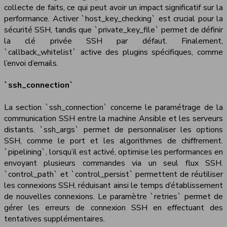
collecte de faits, ce qui peut avoir un impact significatif sur la
performance. Activer `host_key_checking` est crucial pour la
sécurité SSH, tandis que `private_key_file` permet de définir
la clé privée SSH par défaut. Finalement,
`callback_whitelist` active des plugins spécifiques, comme
l’envoi d’emails.
`ssh_connection`
La section `ssh_connection` concerne le paramétrage de la
communication SSH entre la machine Ansible et les serveurs
distants. `ssh_args` permet de personnaliser les options
SSH, comme le port et les algorithmes de chiffrement.
`pipelining`, lorsqu’il est activé, optimise les performances en
envoyant plusieurs commandes via un seul flux SSH.
`control_path` et `control_persist` permettent de réutiliser
les connexions SSH, réduisant ainsi le temps d’établissement
de nouvelles connexions. Le paramètre `retries` permet de
gérer les erreurs de connexion SSH en effectuant des
tentatives supplémentaires.