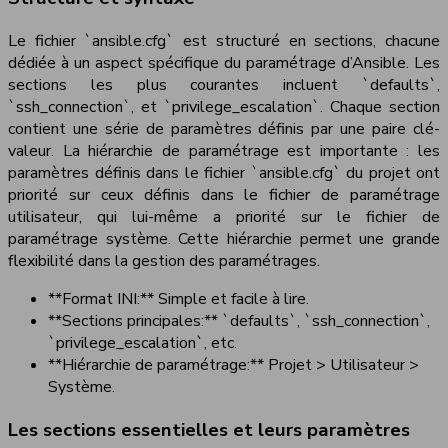
Le fichier `ansible.cfg` est structuré en sections, chacune
dédiée à un aspect spécifique du paramétrage d’Ansible. Les
sections les plus courantes incluent `defaults`,
`ssh_connection`, et `privilege_escalation`. Chaque section
contient une série de paramètres définis par une paire clé-
valeur. La hiérarchie de paramétrage est importante : les
paramètres définis dans le fichier `ansible.cfg` du projet ont
priorité sur ceux définis dans le fichier de paramétrage
utilisateur, qui lui-même a priorité sur le fichier de
paramétrage système. Cette hiérarchie permet une grande
flexibilité dans la gestion des paramétrages.
**Format INI:** Simple et facile à lire.
**Sections principales:** `defaults`, `ssh_connection`,
`privilege_escalation`, etc.
**Hiérarchie de paramétrage:** Projet > Utilisateur >
Système.
Les sections essentielles et leurs paramètres